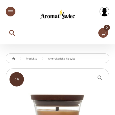
0
Produkty
Amerykańska klasyka
Enlarge the image
5%