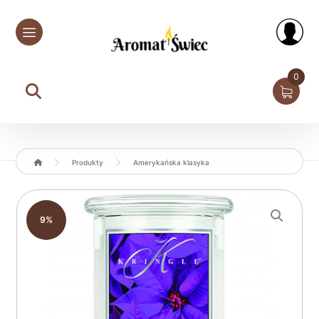
0
Produkty
Amerykańska klasyka
Enlarge the image
9%