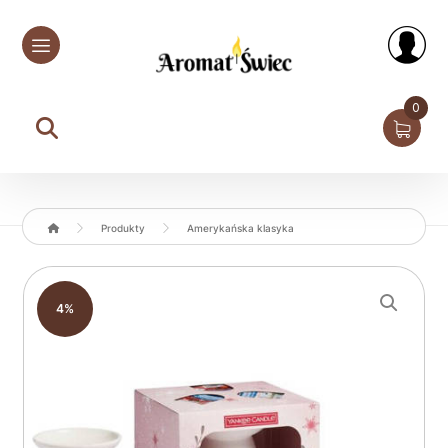
0
Produkty
Amerykańska klasyka
Enlarge the image
4%