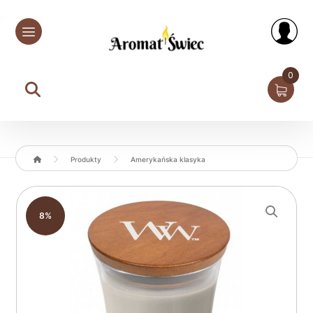
0
Produkty
Amerykańska klasyka
Enlarge the image
8%