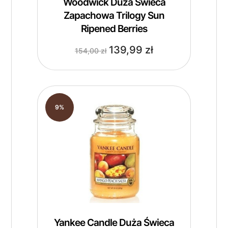
Woodwick Duża Świeca
Zapachowa Trilogy Sun
Ripened Berries
139,99
zł
154,00
zł
9%
Yankee Candle Duża Świeca