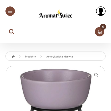
0
Produkty
Amerykańska klasyka
Enlarge the image